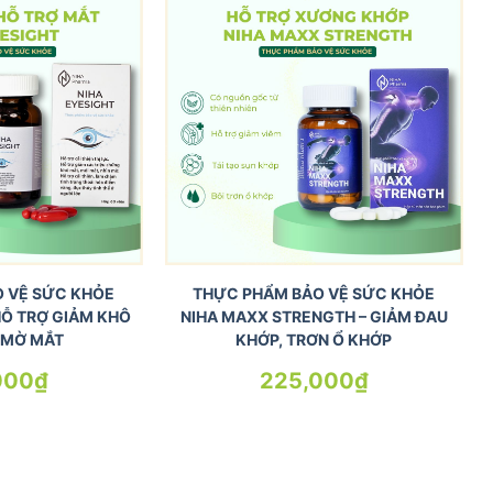
 VỆ SỨC KHỎE
THỰC PHẨM BẢO VỆ SỨC KHỎE
HỖ TRỢ GIẢM KHÔ
NIHA MAXX STRENGTH – GIẢM ĐAU
 MỜ MẮT
KHỚP, TRƠN Ổ KHỚP
000
₫
225,000
₫