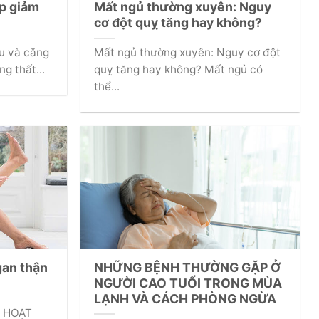
úp giảm
Mất ngủ thường xuyên: Nguy
cơ đột quỵ tăng hay không?
âu và căng
Mất ngủ thường xuyên: Nguy cơ đột
g thất...
quỵ tăng hay không? Mất ngủ có
thể...
gan thận
NHỮNG BỆNH THƯỜNG GẶP Ở
NGƯỜI CAO TUỔI TRONG MÙA
LẠNH VÀ CÁCH PHÒNG NGỪA