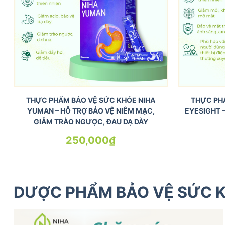
THỰC PHẨM BẢO VỆ SỨC KHỎE NIHA
THỰC PH
YUMAN – HỖ TRỢ BẢO VỆ NIÊM MẠC,
EYESIGHT 
GIẢM TRÀO NGƯỢC, ĐAU DẠ DÀY
250,000
₫
DƯỢC PHẨM BẢO VỆ SỨC 