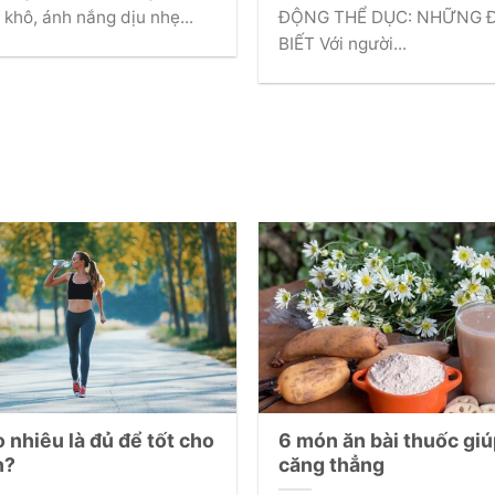
ang đến bầu không khí se
HỘI CHỨNG GAN THẬN VÀ
 khô, ánh nắng dịu nhẹ...
ĐỘNG THỂ DỤC: NHỮNG Đ
BIẾT Với người...
o nhiêu là đủ để tốt cho
6 món ăn bài thuốc gi
h?
căng thẳng