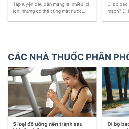
Tập luyện đều đặn mang lại nhiều lợi
Đi bộ bao 
ích, nhưng cơ thể cũng mất nước...
mạch? Đi b
CÁC NHÀ THUỐC PHÂN PH
5 loại đồ uống nên tránh sau
Đi bộ ba