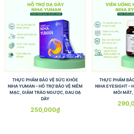
THỰC PHẨM BẢO VỆ SỨC KHỎE
THỰC PHẨM BẢO
NIHA YUMAN – HỖ TRỢ BẢO VỆ NIÊM
NIHA EYESIGHT – 
MẠC, GIẢM TRÀO NGƯỢC, ĐAU DẠ
MỎI MẮT,
DÀY
290,
250,000
₫