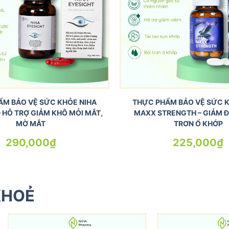
ẨM BẢO VỆ SỨC KHỎE NIHA
THỰC PHẨM BẢO VỆ SỨC K
– HỖ TRỢ GIẢM KHÔ MỎI MẮT,
MAXX STRENGTH – GIẢM Đ
MỜ MẮT
TRƠN Ổ KHỚP
290,000
₫
225,000
₫
KHOẺ